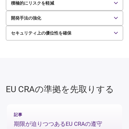
積極的にリスクを軽減
開発手法の強化
セキュリティ上の優位性を確保
EU CRAの準拠を先取りする
Improved risk management
記事
期限が迫りつつあるEU CRAの遵守
開発プラクティスの向上
EU CRAに確実に準拠することは、アプリケー