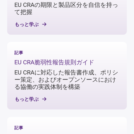
EU CRAの期限と製品区分を自信を持っ
ション内の脆弱性や不具合を特定・対処する
て把握
のに役立ちます。
競合との差別化
SDLCにセキュリティ・プラクティスを組み込
むと、アプリケーションに不具合が生じる可
もっと学ぶ
能性が低減します。
CRA要件に沿ったプラクティスを採用する
と、全体的なセキュリティ態勢が向上しま
す。セキュリティ態勢は、顧客が購入を決め
る基準としてますます重視されています。
記事
EU CRA脆弱性報告規則ガイド
EU CRAに対応した報告書作成、ポリシ
ー策定、およびオープンソースにおけ
る協働の実践体制を構築
もっと学ぶ
記事